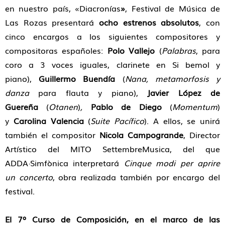
en nuestro país, «Diacronías
»
, Festival de Música de
Las Rozas presentará
ocho estrenos absolutos
, con
cinco encargos a los siguientes compositores y
compositoras españoles:
Polo Vallejo
(
Palabras
, para
coro a 3 voces iguales, clarinete en Si bemol y
piano),
Guillermo Buendía
(
Nana, metamorfosis y
danza
para flauta y piano),
Javier López de
Guereña
(
Otanen
)
,
Pablo de Diego
(
Momentum
)
y
Carolina Valencia
(
Suite Pacífico
). A ellos, se unirá
también el compositor
Nicola Campogrande
, Director
Artístico del MITO SettembreMusica, del que
ADDA·Simfònica interpretará
Ci
nque modi per aprire
un concerto
, obra realizada también por encargo del
festival.
El 7º Curso de Composición, en el marco de las