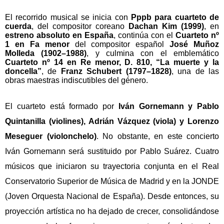
El recorrido musical se inicia con
Pppb para cuarteto de
cuerda
, del compositor coreano
Dachan Kim (1999)
, en
estreno absoluto en España
, continúa con el
Cuarteto nº
1 en Fa menor
del compositor español
José Muñoz
Molleda (1902–1988)
, y culmina con el emblemático
Cuarteto nº 14 en Re menor, D. 810, “La muerte y la
doncella”
, de
Franz Schubert (1797–1828)
, una de las
obras maestras indiscutibles del género.
El cuarteto está formado por
Iván Gornemann y Pablo
Quintanilla (violines), Adrián Vázquez (viola) y Lorenzo
Meseguer (violonchelo)
.
No obstante, en este concierto
Iván Gornemann será sustituido por Pablo Suárez.
Cuatro
músicos que iniciaron su trayectoria conjunta en el Real
Conservatorio Superior de Música de Madrid y en la JONDE
(Joven Orquesta Nacional de España). Desde entonces, su
proyección artística no ha dejado de crecer, consolidándose