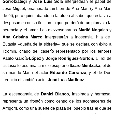
Gorrotxategi
y
José Luis Sola
interpretarán el papel de
José Miguel, enamorado también de Ana Mari (y Ana Mari
de él), pero quien abandona la aldea al saber que esta va a
desposarse con su tío, con lo que perderá de un plumazo la
herencia y el amor. Las mezzosopranos
Marifé Nogales
y
Ana Cristina Marco
interpretarán a Inosensia, hija de
Eutasia –dueña de la sidrería–, que se declara con éxito a
Txomin, criado del caserío representado por los tenores
Pablo García-López
y
Jorge Rodríguez-Norton.
El rol de
Eutasia lo asumirá la mezzosoprano
Itxaro Mentxaka
, el de
su marido Manu el actor
Eduardo Carranza
, y el de Don
Leoncio el también actor
José Luis Martínez
.
La escenografía de
Daniel Bianco
, inspirada y hermosa,
representa un frontón como centro de los aconteceres de
Arrigorri, como una suerte de plaza del pueblo tras el que se