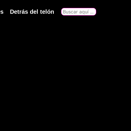
s
Detrás del telón
Buscar
por: