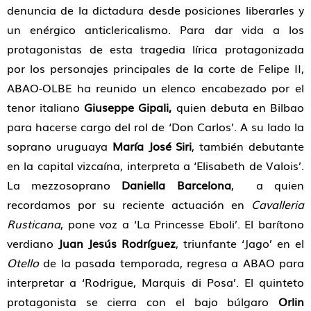
denuncia de la dictadura desde posiciones liberarles y
un enérgico anticlericalismo. Para dar vida a los
protagonistas de esta tragedia lírica protagonizada
por los personajes principales de la corte de Felipe II,
ABAO-OLBE ha reunido un elenco encabezado por el
tenor italiano
Giuseppe Gipali,
quien debuta en Bilbao
para hacerse cargo del rol de ‘Don Carlos’. A su lado la
soprano uruguaya
María José Siri
, también debutante
en la capital vizcaína, interpreta a ‘Elisabeth de Valois’.
La mezzosoprano
Daniella Barcelona
, a quien
recordamos por su reciente actuación en
Cavalleria
Rusticana
, pone voz a ‘La Princesse Eboli’. El barítono
verdiano
Juan Jesús Rodríguez
, triunfante ‘Jago’ en el
Otello
de la pasada temporada, regresa a ABAO para
interpretar a ‘Rodrigue, Marquis di Posa’. El quinteto
protagonista se cierra con el bajo búlgaro
Orlin