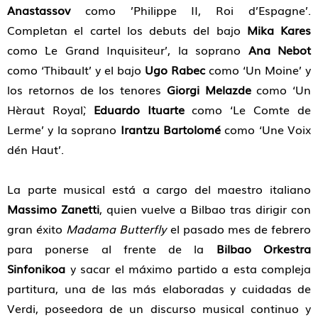
Anastassov
como ’Philippe II, Roi d’Espagne’.
Completan el cartel los debuts del bajo
Mika Kares
como `Le Grand Inquisiteur’, la soprano
Ana Nebot
como ‘Thibault’ y el bajo
Ugo Rabec
como ‘Un Moine’ y
los retornos de los tenores
Giorgi Melazde
como ‘Un
Hèraut Royal`,
Eduardo Ituarte
como ‘Le Comte de
Lerme’ y la soprano
Irantzu Bartolomé
como ‘Une Voix
dén Haut’.
La parte musical está a cargo del maestro italiano
Massimo Zanetti
, quien vuelve a Bilbao tras dirigir con
gran éxito
Madama Butterfly
el pasado mes de febrero
para ponerse al frente de la
Bilbao Orkestra
Sinfonikoa
y sacar el máximo partido a esta compleja
partitura, una de las más elaboradas y cuidadas de
Verdi, poseedora de un discurso musical continuo y