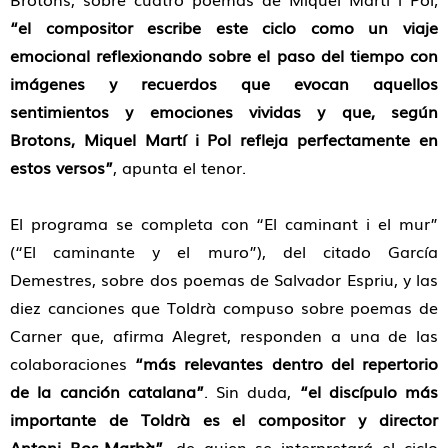
“el compositor escribe este ciclo como un viaje
emocional reflexionando sobre el paso del tiempo con
imágenes y recuerdos que evocan aquellos
sentimientos y emociones vividas y que, según
Brotons, Miquel Martí i Pol refleja perfectamente en
estos versos”
, apunta el tenor.
El programa se completa con
“El caminant i el mur”
(
“
El caminante y el muro
”
), del citado García
Demestres, sobre dos poemas de Salvador Espriu, y las
diez canciones que Toldrà compuso sobre poemas de
Carner que, afirma Alegret, responden a una de las
colaboraciones
“más relevantes dentro del repertorio
de la canción catalana”
. Sin duda,
“el discípulo más
importante de Toldrà es el compositor y director
Antoni Ros-Marbà”
, de quien se interpretará el ciclo