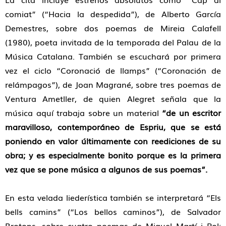
comiat”
(
“
Hacia la despedida
”
), de Alberto García
Demestres, sobre dos poemas de Mireia Calafell
(1980), poeta invitada de la temporada del Palau
de la
Música Catalana
. También se escuchará por primera
vez el ciclo
“
Coronació de llamps
”
(
“
Coronación de
relámpagos
”
), de Joan Magrané, sobre tres poemas de
Ventura Ametller, de quien Alegret señala que la
música aquí trabaja sobre un material
“de un escritor
maravilloso, contemporáneo de Espriu, que se está
poniendo en valor últimamente con reediciones de su
obra; y es especialmente bonito porque es la primera
vez que se pone música a algunos de sus poemas”.
En esta velada liederística también se interpretará
“Els
bells camins”
(
“
Los bellos caminos
”
), de Salvador
Brotons, sobre cuatro poemas de Miquel Martí i Pol;