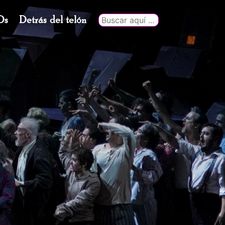
Ds
Detrás del telón
Buscar
por: