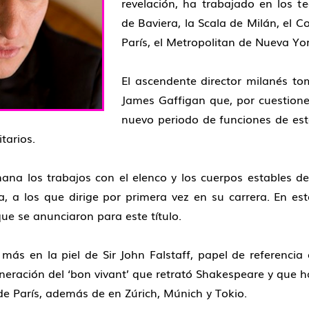
revelación, ha trabajado en los 
de Baviera, la Scala de Milán, el C
París, el Metropolitan de Nueva Yor
El ascendente director milanés to
James Gaffigan que, por cuestion
nuevo periodo de funciones de est
tarios.
a los trabajos con el elenco y los cuerpos estables de L
, a los que dirige por primera vez en su carrera. En est
que se anunciaron para este título.
s en la piel de Sir John Falstaff, papel de referencia en
neración del ‘bon vivant’ que retrató Shakespeare y que h
de París, además de en Zúrich, Múnich y Tokio.