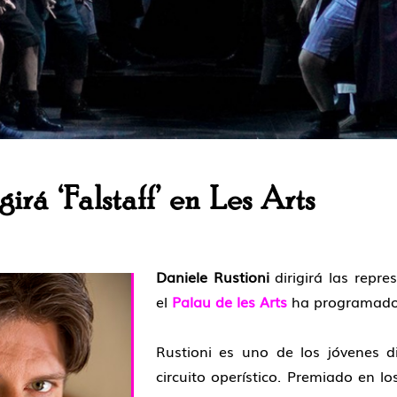
girá ‘Falstaff’ en Les Arts
Daniele Rustioni
dirigirá las repr
el
Palau de les Arts
ha programado e
Rustioni es uno de los jóvenes d
circuito operístico. Premiado en 