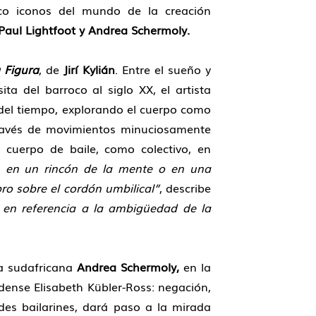
nco iconos del mundo de la creación
 Paul Lightfoot y Andrea Schermoly.
a Figura
, de
Jirí Kylián
. Entre el sueño y
ta del barroco al siglo XX, el artista
o del tiempo, explorando el cuerpo como
 través de movimientos minuciosamente
l cuerpo de baile, como colectivo, en
o, en un rincón de la mente o en una
bro sobre el cordón umbilical”
, describe
o, en referencia a la ambigüedad de la
fa sudafricana
Andrea Schermoly,
en la
idense Elisabeth Kübler-Ross: negación,
des bailarines, dará paso a la mirada