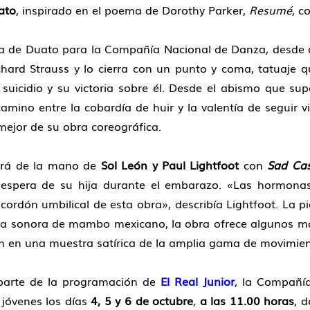
ato
, inspirado en el poema de Dorothy Parker,
Resumé
, c
ca de Duato para la Compañía Nacional de Danza, desde 
ard Strauss y lo cierra con un punto y coma, tatuaje 
suicidio y su victoria sobre él. Desde el abismo que sup
mino entre la cobardía de huir y la valentía de seguir vi
mejor de su obra coreográfica.
ndrá de la mano de
Sol León y Paul Lightfoot
con
Sad Ca
a espera de su hija durante el embarazo. «Las hormonas 
cordón umbilical de esta obra», describía Lightfoot. La p
da sonora de mambo mexicano, la obra ofrece algunos m
n en una muestra satírica de la amplia gama de movimien
 parte de la programación de
El Real Junior
, la Compañía
 jóvenes los días
4, 5 y 6 de octubre
,
a las 11.00 horas
, d