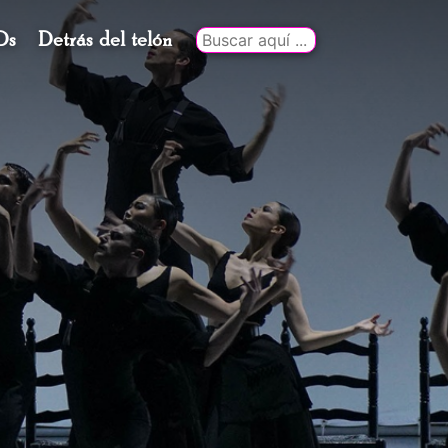
Ds
Detrás del telón
Buscar
por: