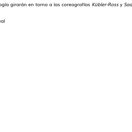
gogía girarán en torno a las coreografías
Kübler-Ross
y
Sad
eal