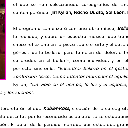
el que se han seleccionado coreografías de ci
contemporánea:
Jirí Kylián, Nacho Duato, Sol León,
El programa comenzará con una obra mítica,
Bell
la realidad, y sobre un espectro musical que transi
checo reflexiona en la pieza sobre el arte y el pas
génesis de la belleza, pero también del dolor, a
calibrados en el bailarín, como individuo, y en e
perfecta sincronía.
“Encontrar belleza en el gest
contorsión física. Como intentar mantener el equili
Kylián,
“Un viaje en el tiempo, la luz y el espaci
as y los sueños”
.
nterpretarán el dúo
Kübler-Ross
,
creación de la coreógra
elo descritas por la reconocida psiquiatra suizo-estadoun
ción. El dolor de la pérdida, narrado por estos dos gran