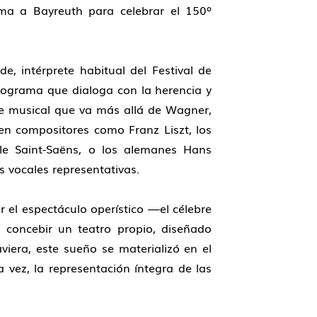
rama a
Bayreuth
para celebrar el
150º
dde
, intérprete habitual del Festival de
ograma que dialoga con la herencia y
aje musical que va más allá de
Wagner,
 en compositores como
Franz Liszt
, los
le Saint-Saëns,
o los alemanes
Hans
 vocales representativas.
 el espectáculo operístico —el célebre
 concebir un teatro propio, diseñado
aviera, este sueño se materializó en el
 vez, la representación íntegra de las