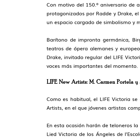
Con motivo del
150.º aniversario
de a
protagonizados por
Radde y Drake,
e
un espacio cargado de simbolismo y 
Barítono de impronta germánica,
Bi
teatros de ópera alemanes y europeos
Drake
, invitado regular del LIFE Vic
voces más importantes del momento.
LIFE New Artists: M. Carmen Portela y 
Como es habitual, el
LIFE Victoria
se 
Artists, en el que jóvenes artistas com
En esta ocasión harán de teloneros l
Lied Victoria de los Ángeles
de l’Esc