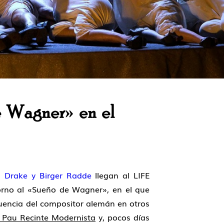
e Wagner» en el
s Drake
y
Birger Radde
llegan al
LIFE
orno al
«Sueño de Wagner»
, en el que
fluencia del compositor alemán en otros
 Pau Recinte Modernista
y, pocos días