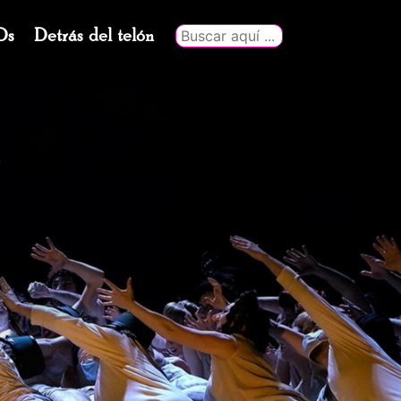
Ds
Detrás del telón
Buscar
por: