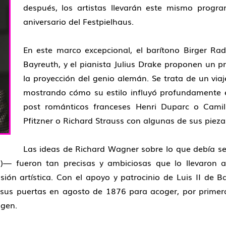
después, los artistas llevarán este mismo prog
aniversario del Festpielhaus.
En este marco excepcional, el barítono
Birger Ra
Bayreuth, y el pianista
Julius Drake
proponen un pr
la proyección del genio alemán. Se trata de un vi
mostrando cómo su estilo influyó profundamente
post románticos franceses
Henri Duparc
o
Camil
Pfitzner
o
Richard Strauss
con algunas de sus piezas
Las ideas de Richard Wagner sobre lo que debía ser
l)— fueron tan precisas y ambiciosas que lo llevaron a
ión artística. Con el apoyo y patrocinio de Luis II de B
 sus puertas en agosto de 1876 para acoger, por primera
ngen.