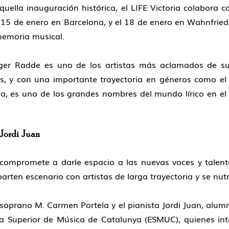
quella inauguración histórica, el
LIFE Victoria
colabora co
l
15 de enero
en Barcelona
, y el
18 de enero en Wahnfried
memoria musical.
rger Radde
es uno de los artistas más aclamados de su 
, y con una importante trayectoria en géneros como el L
toria, es uno de los grandes nombres del mundo lírico en 
Jordi Juan
compromete a darle espacio a las nuevas voces y talen
parten escenario con artistas de larga trayectoria y se nut
a soprano
M. Carmen Portela
y el pianista
Jordi Juan
, alum
ola Superior de Música de Catalunya (ESMUC), quienes in