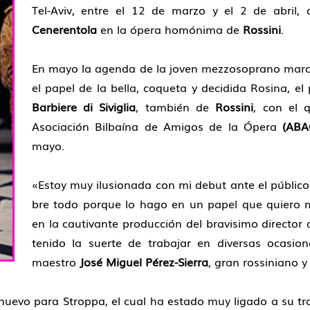
Tel-Aviv, entre el 12 de marzo y el 2 de abril
Cenerentola
en la ópera homónima de
Rossini
.
En mayo la agenda de la joven mezzosoprano marc
el papel de la bella, coqueta y decidida Rosina, e
Barbie­re di Siviglia
, también de
Rossini
, con el 
Asociación Bil­baína de Amigos de la Ópera
(ABA
mayo.
«Estoy muy ilusionada con mi debut ante el público
bre todo porque lo hago en un papel que quiero 
en la cau­tivante producción del bravisimo directo
tenido la suerte de trabajar en diversas ocasion
maestro
José Mi­guel Pérez-Sierra
, gran rossiniano y
es nuevo para Stroppa, el cual ha estado muy ligado a su