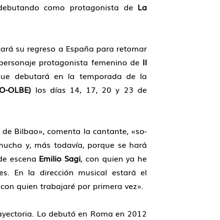
, debutando como protagonista de
La
ará su regreso a España para retomar
l personaje protagonista femenino de
Il
que de­butará en la temporada de la
O-OLBE)
los días 14, 17, 20 y 23 de
 de Bilbao», comenta la cantante, «so­
mucho y, más todavía, porque se hará
r de escena
Emilio Sagi
, con quien ya he
es. En la dirección musical estará el
 con quien trabajaré por primera vez».
 trayectoria. Lo debutó en Roma en 2012