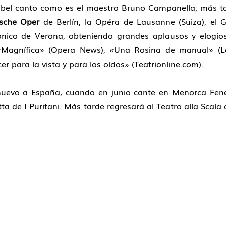
l bel canto como es el maestro Bruno Campanella; más ta
sche Oper
de Berlín, la Opéra de Lausanne (Suiza), el G
monico de Verona, obteniendo grandes aplau­sos y elogi
 «Magnífica» (Opera News), «Una Rosina de manual» (L
er para la vista y para los oídos» (Teatrionline.com).
nuevo a España, cuando en junio cante en Menor­ca Fene
ta de I Puritani. Más tarde regresará al Teatro alla Scala