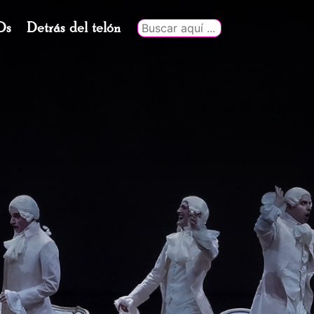
Ds
Detrás del telón
Buscar
por: