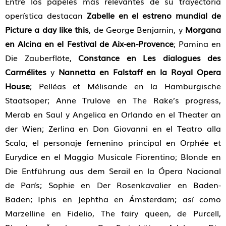
Entre los papeles más relevantes de su trayectoria
operística destacan
Zabelle en el estreno mundial de
Picture a day like this
, de George Benjamin, y
Morgana
en Alcina en el Festival de Aix-en-Provence
; Pamina en
Die Zauberflöte,
Constance en Les dialogues des
Carmélites
y
Nannetta en Falstaff en la Royal Opera
House
; Pelléas et Mélisande en la Hamburgische
Staatsoper; Anne Trulove en The Rake’s progress,
Merab en Saul y Angelica en Orlando en el Theater an
der Wien; Zerlina en Don Giovanni en el Teatro alla
Scala; el personaje femenino principal en Orphée et
Eurydice en el Maggio Musicale Fiorentino; Blonde en
Die Entführung aus dem Serail en la Ópera Nacional
de París; Sophie en Der Rosenkavalier en Baden-
Baden; Iphis en Jephtha en Ámsterdam; así como
Marzelline en Fidelio, The fairy queen, de Purcell,