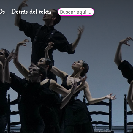
Ds
Detrás del telón
Buscar
por: