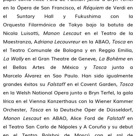
en la Ópera de San Francisco, el
Réquiem
de Verdi en
el Suntory Hall y Fukushima con la
Orquesta Filarmónica de Tokyo bajo la batuta de
Nicola Luisotti,
Manon Lescaut
en el Teatro de la
Maestranza, A
driana Lecouvreur
en la ABAO,
Tosca
en
el Teatro Comunale de Bologna y en Reggio Emilia,
La Wally
en el Gran Theatre de Geneve,
La Bohème
en
el Bellas Artes de México y
Tosca
junto a
Marcelo Álvarez en Sao Paulo. Han sido igualmente
grandes éxitos su
Falstaff
en el Covent Garden,
Tosca
en la Welsh National Opera junto a Bryn Terfel, la gala
lírica en el Vienna Konzerthaus con la Wiener Kammer
Orchester,
Tosca
en la Deutsche Oper de Düsseldorf,
Manon Lescaut
en ABAO, Alice Ford de
Falstaff
en
el Teatro San Carlo de Nápoles y A Coruña y su debut
en el Teatro Bolshoi de Moscú con el rol de