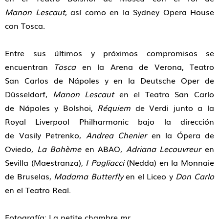
Manon Lescaut
, así como en la Sydney Opera House
con Tosca.
Entre sus últimos y próximos compromisos se
encuentran
Tosca
en la Arena de Verona, Teatro
San Carlos de Nápoles y en la Deutsche Oper de
Düsseldorf,
Manon Lescaut
en el Teatro San Carlo
de Nápoles y Bolshoi,
Réquiem
de Verdi junto a la
Royal Liverpool Philharmonic bajo la dirección
de Vasily Petrenko,
Andrea Chenier
en la Ópera de
Oviedo,
La Bohème
en ABAO,
Adriana Lecouvreur
en
Sevilla (Maestranza),
I Pagliacci
(Nedda) en la Monnaie
de Bruselas,
Madama Butterfly
en el Liceo y
Don Carlo
en el Teatro Real.
Fotografía: La petite chambre mr