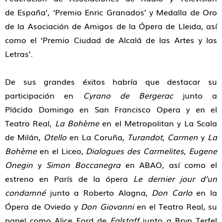
de España’, ‘Premio Enric Granados’ y Medalla de Oro
de la Asociación de Amigos de la Ópera de Lleida, así
como el ‘Premio Ciudad de Alcalá de las Artes y las
Letras’.
De sus grandes éxitos habría que destacar su
participación en
Cyrano de Bergerac
junto a
Plácido Domingo en San Francisco Opera y en el
Teatro Real,
La Bohème
en el Metropolitan y La Scala
de Milán,
Otello
en La Coruña,
Turandot
,
Carmen
y
La
Bohème
en el Liceo,
Dialogues des Carmelites
,
Eugene
Onegin
y
Simon Boccanegra
en ABAO, así como el
estreno en París de la ópera
Le dernier jour d’un
condamné
junto a Roberto Alagna,
Don Carlo
en la
Ópera de Oviedo y
Don Giovanni
en el Teatro Real, su
papel como Alice Ford de
Falstaff
junto a Bryn Terfel