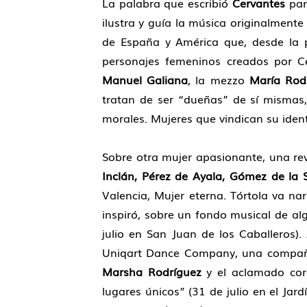
La palabra que escribió
Cervantes
par
ilustra y guía la música originalmen
de España y América que, desde la pe
personajes femeninos creados por Ce
Manuel Galiana
, la mezzo
María Rod
tratan de ser “dueñas” de sí mismas,
morales. Mujeres que vindican su ident
Sobre otra mujer apasionante, una rev
Inclán, Pérez de Ayala, Gómez de la 
Valencia, Mujer eterna. Tórtola va nar
inspiró, sobre un fondo musical de al
julio en San Juan de los Caballeros)
Uniqart Dance Company, una compañía 
Marsha Rodríguez
y el aclamado co
lugares únicos” (31 de julio en el Ja