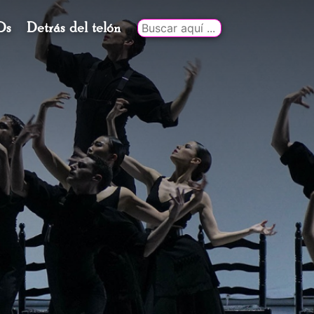
Ds
Detrás del telón
Buscar
por: