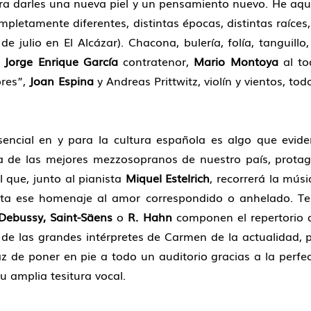
ara darles una nueva piel y un pensamiento nuevo. He aqu
letamente diferentes, distintas épocas, distintas raíces,
e julio en El Alcázar). Chacona, bulería, folía, tanguillo,
Jorge Enrique García
contratenor,
Mario Montoya
al t
ores”,
Joan Espina
y Andreas Prittwitz, violín y vientos, to
esencial en y para la cultura española es algo que evi
 de las mejores mezzosopranos de nuestro país, protago
el que, junto al pianista
Miquel Estelrich
, recorrerá la mú
falta ese homenaje al amor correspondido o anhelado. 
 Debussy, Saint-Säens
o
R. Hahn
componen el repertorio d
 de las grandes intérpretes de Carmen de la actualidad
 de poner en pie a todo un auditorio gracias a la perfecc
u amplia tesitura vocal.