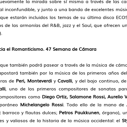
uevamente la mirada sobre sí misma a través de las c
al inconfundible, y junto a una banda de excelentes músi
 que estarán incluidos los temas de su último disco ECO
 de las armonías del R&B, jazz y el Soul, que ofrecen u
).
hacia el Romanticismo. 47 Semana de Cámara
 que también podrá pasear a través de la música de cámar
apostará también por la música de los primeros años del
eras de
Peri, Monteverdi
y
Cavalli
, y del bajo continuo, de
lli
, uno de los primeros compositores de sonatas para
compositores como
Diego Ortiz, Salamone Rossi, Aurelio V
mporáneo
Michelangelo Rossi
. Todo ello de la mano de
t barroco y flautas dulces;
Petros Paukkunen
, órgano), 
 y valiosos de la historia de la música occidental: el
St