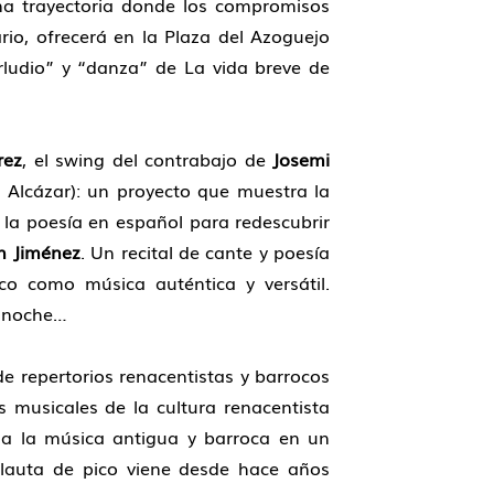
na trayectoria donde los compromisos
rio, ofrecerá en la Plaza del Azoguejo
erludio” y “danza” de La vida breve de
rez
, el swing del contrabajo de
Josemi
l Alcázar): un proyecto que muestra la
la poesía en español para redescubrir
 Jiménez
. Un recital de cante y poesía
co como música auténtica y versátil.
a noche…
 de repertorios renacentistas y barrocos
as musicales de la cultura renacentista
 a la música antigua y barroca en un
a flauta de pico viene desde hace años