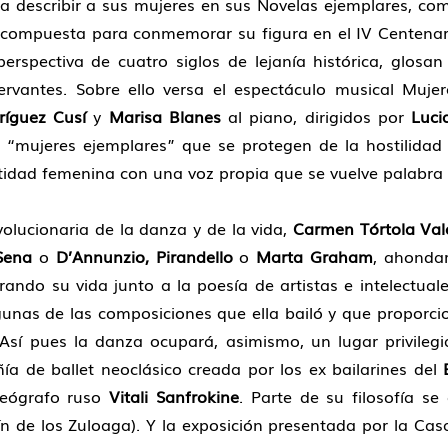
a describir a sus mujeres en sus Novelas ejemplares, co
te compuesta para conmemorar su figura en el IV Centenar
rspectiva de cuatro siglos de lejanía histórica, glosan
rvantes. Sobre ello versa el espectáculo musical Mujer
ríguez Cusí
y
Marisa Blanes
al piano, dirigidos por
Luci
 “mujeres ejemplares” que se protegen de la hostilidad 
idad femenina con una voz propia que se vuelve palabra y 
olucionaria de la danza y de la vida,
Carmen Tórtola Val
Sena
o
D’Annunzio, Pirandello
o
Marta Graham
, ahondar
rando su vida junto a la poesía de artistas e intelectua
gunas de las composiciones que ella bailó y que proporc
. Así pues la danza ocupará, asimismo, un lugar privile
de ballet neoclásico creada por los ex bailarines del
B
reógrafo ruso
Vitali Sanfrokine
. Parte de su filosofía s
rdín de los Zuloaga). Y la exposición presentada por la 