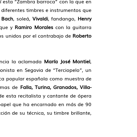
í esta “Zambra barroca” con la que en
 diferentes timbres e instrumentos que
Bach
, soleá,
Vivaldi
, fandango,
Henry
oque y
Ramiro Morales
con la guitarra
dos unidos por el contrabajo de
Roberto
dencia la aclamada
María José Montiel
,
nista en Segovia de “Terciopelo”, un
sica popular española como muestra de
Temas de
Falla, Turina, Granados, Villa-
e esta recitalista y cantante de ópera
, papel que ha encarnado en más de 90
ión de su técnica, su timbre brillante,