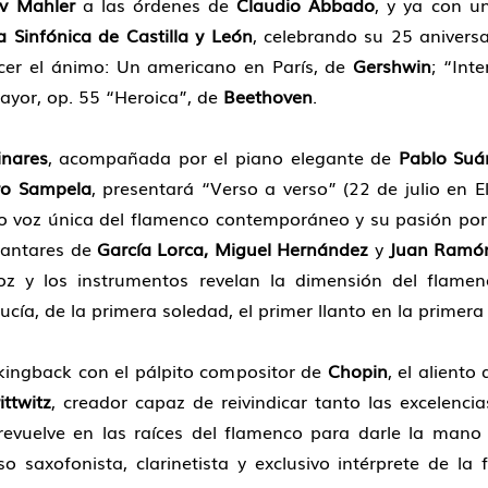
v Mahler
a las órdenes de
Claudio Abbado
, y ya con u
 Sinfónica de Castilla y León
, celebrando su 25 aniversa
tecer el ánimo: Un americano en París, de
Gershwin
; “Int
mayor, op. 55 “Heroica”, de
Beethoven
.
nares
, acompañada por el piano elegante de
Pablo Suá
o Sampela
, presentará “Verso a verso” (22 de julio en E
o voz única del flamenco contemporáneo y su pasión por 
cantares de
García Lorca, Miguel Hernández
y
Juan Ramón
oz y los instrumentos revelan la dimensión del flamen
cía, de la primera soledad, el primer llanto en la primer
kingback con el pálpito compositor de
Chopin
, el aliento
ittwitz
, creador capaz de reivindicar tanto las excelenci
revuelve en las raíces del flamenco para darle la mano
so saxofonista, clarinetista y exclusivo intérprete de l