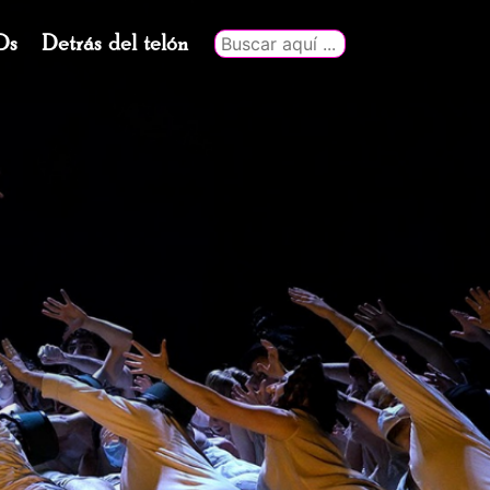
Ds
Detrás del telón
Buscar
por: