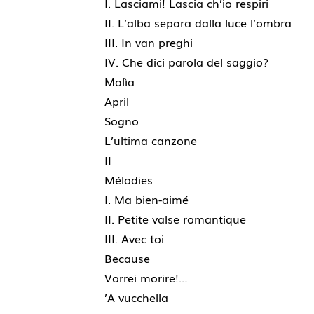
I. Lasciami! Lascia ch’io respiri
II. L’alba separa dalla luce l’ombra
III. In van preghi
IV. Che dici parola del saggio?
Malìa
April
Sogno
L’ultima canzone
II
Mélodies
I. Ma bien-aimé
II. Petite valse romantique
III. Avec toi
Because
Vorrei morire!…
’A vucchella