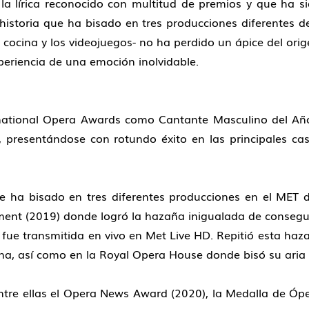
 la lírica reconocido con multitud de premios y que ha 
 historia que ha bisado en tres producciones diferentes 
a cocina y los videojuegos- no ha perdido un ápice del ori
eriencia de una emoción inolvidable.
rnational Opera Awards como Cantante Masculino del Añ
, presentándose con rotundo éxito en las principales ca
que ha bisado en tres diferentes producciones en el MET 
iment (2019) donde logró la hazaña inigualada de consegui
s fue transmitida en vivo en Met Live HD. Repitió esta haza
ona, así como en la Royal Opera House donde bisó su aria
tre ellas el Opera News Award (2020), la Medalla de Óper