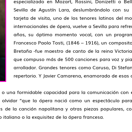
especializado en Mozart, Rossini, Donizetti o Bel
Sevilla de Agustín Lara, deslumbrándolo con su n
tarjeta de visita, uno de los tenores latinos del 
internacionales de ópera, vuelve a Sevilla para refre
años, su óptimo momento vocal, con un program
Francesco Paolo Tosti, (1846 – 1916), un compositor
Bretaña -fue maestro de canto de la reina Victoria 
que compuso más de 500 canciones para voz y pian
arrollador. Grandes tenores como Caruso, Di Stefano
repertorio. Y Javier Camarena, enamorado de esas 
a o una formidable capacidad para la comunicación con el 
o olvidar “que la ópera nació como un espectáculo para
las de la canción napolitana y otras piezas populares,
 italiano o la exquisitez de la ópera francesa.